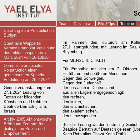
Startseite
Team
Das tun wir
Film&Tips
Termine
Beratung zum Persönlichen
Budget
Im Rahmen des Kulturort am Kolle
Stadthalle Wuppertal
27.1. stattgefunden, mit Lesung im Saal
Veranstaltung zur Verleihung
Beyenburg.
des Inklusionspreises 7.
März 2024 von 16-18h30
Für MENSCHLICHKEIT.
Demenz. Zur sozialen
Für Empathie mit den am 7. Oktober 2
Konstruktion einer
Entführten und getöteten Menschen.
gemeinsamen Sprache -
Gegen das Schweigen.
Fortbildung am 28.2.2024
Gegen den Judenhaß,
Gedenkveranstaltung zum
der uns auch in Deutschland
27.1.2024 Lesung von
aus allen Lagern entgegenschlägt:
Texten der bildenden
den rechten,
Künstlerin und Dichterin
den linken,
Beatrice Bernath (Haifa,
den islamistischen,
Israel)
den akademischen,
den schweigenden.
Archiv 2005 Aktionswoche
Eröffnung Zentrum für
Bei der Lesung wurden erstmalig Gedichte
dialogische Praxis und
Beatrice Bernath auf Deutsch gelesen (Üb
Empowerment
Karin Roth alias Chava Karin Roth).