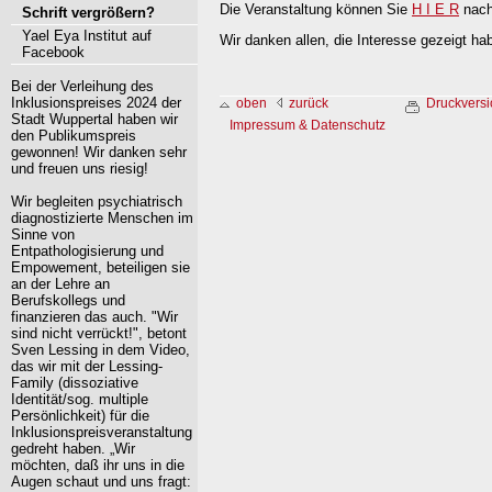
Die Veranstaltung können Sie
H I E R
nach
Schrift vergrößern?
Yael Eya Institut auf
Wir danken allen, die Interesse gezeigt ha
Facebook
Bei der Verleihung des
Inklusionspreises 2024 der
oben
zurück
Druckversi
Stadt Wuppertal haben wir
Impressum & Datenschutz
den Publikumspreis
gewonnen! Wir danken sehr
und freuen uns riesig!
Wir begleiten psychiatrisch
diagnostizierte Menschen im
Sinne von
Entpathologisierung und
Empowement, beteiligen sie
an der Lehre an
Berufskollegs und
finanzieren das auch. "Wir
sind nicht verrückt!", betont
Sven Lessing in dem Video,
das wir mit der Lessing-
Family (dissoziative
Identität/sog. multiple
Persönlichkeit) für die
Inklusionspreisveranstaltung
gedreht haben. „Wir
möchten, daß ihr uns in die
Augen schaut und uns fragt: