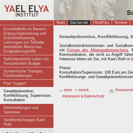
Startseite
Team
Das tun wir
Film&Tips
Termine
Einzelfallhilfe im Bereich
Entpsychiatrisierung und
Gewaltprävention, Konfliktlösung, S
Entchronifizierung,
Leistungen zur Teilhabe
Sozialkonstruktionistinnen und Sozialkon
behinderter Menschen,
mit
Formen des Miteinandersprechens
. 
Eingliederungshilfe
Kommunikation, die nicht zu Angriff führ
Selbstbestimmt Leben mit
Interesse bitten wir Sie, mit Karin Roth in
Persönlichem Budget
Preise:
Systemische Therapie,
Konsultation/Supervision: 100 Euro pro Ze
Familientherapie
Konfliktlösungs- und Gewaltpräventionsse
Peer Support
oben
zurück
Druckversi
Gewaltprävention,
Konfliktlösung, Supervision,
Impressum & Datenschutz
Konsultation
Weiterbildungen und
Seminare
Veröffentlichungen Karin
Roth