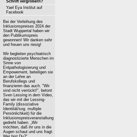
Schrift vergrößern?
Yael Eya Institut auf
Facebook
Bei der Verleihung des
Inklusionspreises 2024 der
Stadt Wuppertal haben wir
den Publikumspreis
gewonnen! Wir danken sehr
und freuen uns riesig!
Wir begleiten psychiatrisch
diagnostizierte Menschen im
Sinne von
Entpathologisierung und
Empowement, beteiligen sie
an der Lehre an
Berufskollegs und
finanzieren das auch. "Wir
sind nicht verrückt!", betont
Sven Lessing in dem Video,
das wir mit der Lessing-
Family (dissoziative
Identität/sog. multiple
Persönlichkeit) für die
Inklusionspreisveranstaltung
gedreht haben. „Wir
möchten, daß ihr uns in die
Augen schaut und uns fragt:
Wer bist Du?“