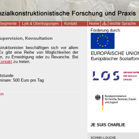
Segmente
Lyik & Übertragungen
Kontakt
Home
leichte Sprache
Förderung durch:
upervision, Konsultation
struktionisten beschäftigen sich vor allem
Es gibt eine Reihe von Möglichkeíten der
en, zu Erneidrigung oder zu Revanche. Bei
Kontakt
zu treten.
itstunde
minare: 500 Euro pro Tag
on
JE SUIS CHARLIE
SCHNELLSUCHE