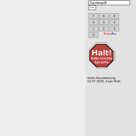
7
8
9
4
5
6
1
2
3
Access
Key
0
letzte Aktualisierung:
02.07.2026, Karin Roth