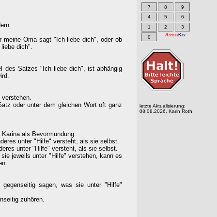
7
8
9
4
5
6
ern.
1
2
3
Access
Key
0
r meine Oma sagt "Ich liebe dich", oder ob
liebe dich".
 des Satzes "Ich liebe dich", ist abhängig
ird.
t verstehen.
atz oder unter dem gleichen Wort oft ganz
letzte Aktualisierung:
08.08.2026, Karin Roth
t Karina als Bevormundung.
res unter "Hilfe" versteht, als sie selbst.
res unter "Hilfe" versteht, als sie selbst.
ie jeweils unter "Hilfe" verstehen, kann es
en.
gegenseitig sagen, was sie unter "Hilfe"
nseitig zuhören.