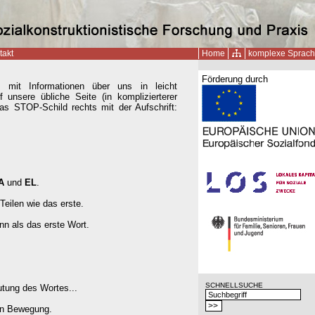
takt
Home
komplexe Sprac
Förderung durch
e mit Informationen über uns in leicht
 unsere übliche Seite (in komplizierterer
das STOP-Schild rechts mit der Aufschrift:
A
und
EL
.
Teilen wie das erste.
nn als das erste Wort.
SCHNELLSUCHE
utung des Wortes...
in Bewegung.