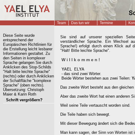
Startseite
Team
Das tun wir
Termine
Kon
Diese Seite wurde
Sie sind auf unserer speziellen Seit
entsprechend der
verständlicher Sprache. Ein Wechsel auf
Europäischen Richtlinien für
Sprache!) erfolgt durch einen Klick auf 
die Erstellung leicht lesbarer
"Halt! Bitte leichte Sprache".
Informationen gestaltet. Zu
den Seiten in komplexer
W i l l k o m m e n !
Sprache gelangen Sie durch
Anklicken des Stop-Schilds
YA
YA
EL
EL
"Halt bitte leichte Sprache"
- das sind zwei Wörter.
(rechts) oder durch Anklicken
Beide Wörter bestehen aus zwei Teilen:
Y
der Schaltfläche "komplexe
Sprache" (oben rechts).
Das zweite Wort besteht aus den gleichen 
Übersetzung: Christoph
Maier & Karin Roth
Aber das zweite Wort hat einen anderen Si
Schrift vergrößern?
Weil seine Teile vertauscht worden sind.
Die Teile haben sich bewegt.
Mit dieser Bewegung ändert sich die Bede
Man kann sagen, der Sinn von Worten ist 